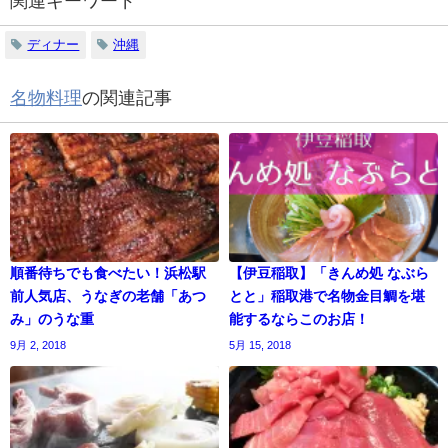
関連キーワード
ディナー
沖縄
名物料理
の関連記事
順番待ちでも食べたい！浜松駅
【伊豆稲取】「きんめ処 なぶら
前人気店、うなぎの老舗「あつ
とと」稲取港で名物金目鯛を堪
み」のうな重
能するならこのお店！
9月 2, 2018
5月 15, 2018