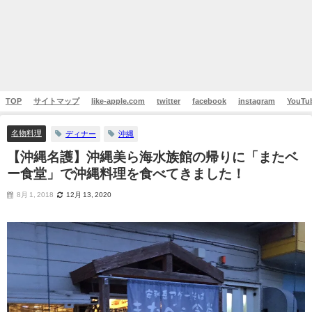
TOP
サイトマップ
like-apple.com
twitter
facebook
instagram
YouTu
名物料理
ディナー
沖縄
【沖縄名護】沖縄美ら海水族館の帰りに「またベ
ー食堂」で沖縄料理を食べてきました！
8月 1, 2018
12月 13, 2020