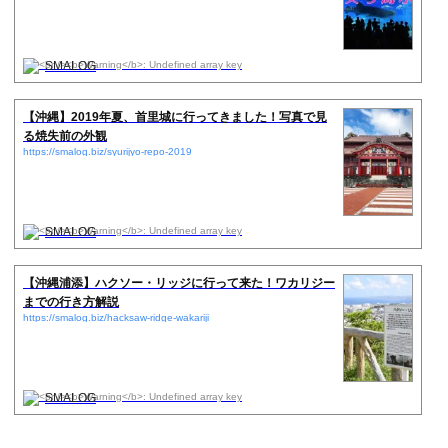
SMALOG
【沖縄】2019年夏、首里城に行ってきました！写真で見
る焼失前の外観
https://smalog.biz/syurijyo-repo-2019
SMALOG
【沖縄浦添】ハクソー・リッジに行って来た！ワカリジー
までの行き方解説
https://smalog.biz/hacksaw-ridge-wakariji
SMALOG