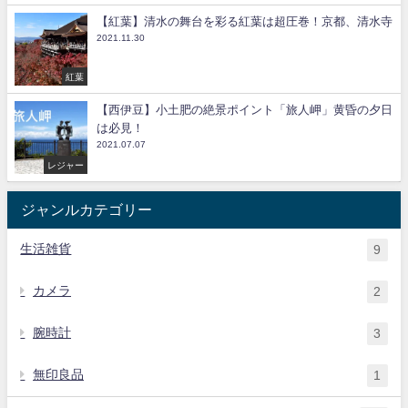
【紅葉】清水の舞台を彩る紅葉は超圧巻！京都、清水寺
2021.11.30
紅葉
【西伊豆】小土肥の絶景ポイント「旅人岬」黄昏の夕日
は必見！
2021.07.07
レジャー
ジャンルカテゴリー
生活雑貨
9
カメラ
2
腕時計
3
無印良品
1