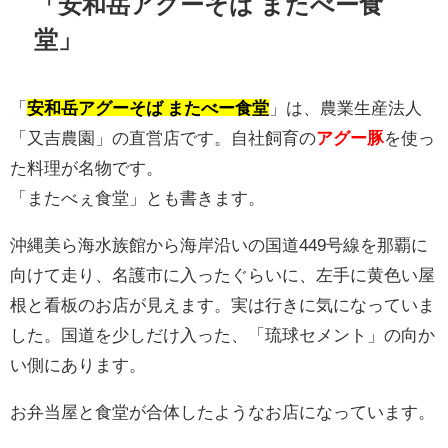
「安和岳アグーそば またべー食
堂」
「
安和岳アグーそば またべー食堂
」は、農業生産法人
「又吉農園」の直営店です。自社飼育の
アグー豚
を使っ
た料理が名物です。
「またべぇ食堂」とも書きます。
沖縄美ら海水族館から海岸沿いの国道449号線を那覇に
向けて走り、名護市に入ったぐらいに、左手に黄色い屋
根と看板のお店が見えます。実は行きに気になっていま
した。国道を少しだけ入った、「琉球セメント」の向か
い側にあります。
お弁当屋と食堂が合体したようなお店になっています。