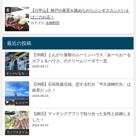
【六甲山】神戸の夜景を眺めながらジンギスカンといえ
ばこのお店！
カテゴリ:
名物料理
最近の投稿
【沖縄】とんがり屋根のムーミンハウス「あーりおーる
カフェ＆ハウス」のクリームソーダで一息
2024.08.17
オシャレなカフ
ェ
【沖縄】石垣島最北端、恋する灯台「平久保崎灯台」は
絶景だった！
2024.08.15
レジャー
【婚活】マッチングアプリで知り合った女性と結婚しま
した！
2024.02.07
ライフスタイル