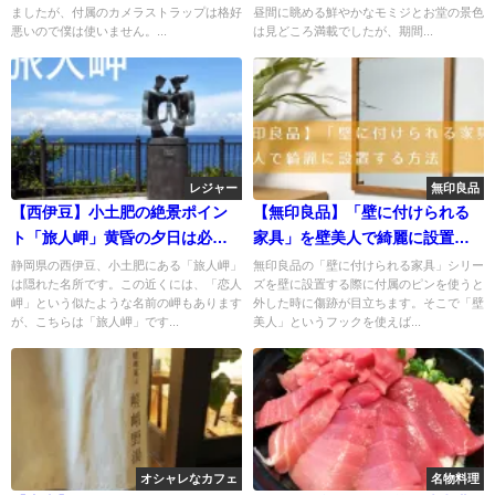
ましたが、付属のカメラストラップは格好
昼間に眺める鮮やかなモミジとお堂の景色
悪いので僕は使いません。...
は見どころ満載でしたが、期間...
レジャー
無印良品
【西伊豆】小土肥の絶景ポイン
【無印良品】「壁に付けられる
ト「旅人岬」黄昏の夕日は必
家具」を壁美人で綺麗に設置す
見！
る方法
静岡県の西伊豆、小土肥にある「旅人岬」
無印良品の「壁に付けられる家具」シリー
は隠れた名所です。この近くには、「恋人
ズを壁に設置する際に付属のピンを使うと
岬」という似たような名前の岬もあります
外した時に傷跡が目立ちます。そこで「壁
が、こちらは「旅人岬」です...
美人」というフックを使えば...
オシャレなカフェ
名物料理