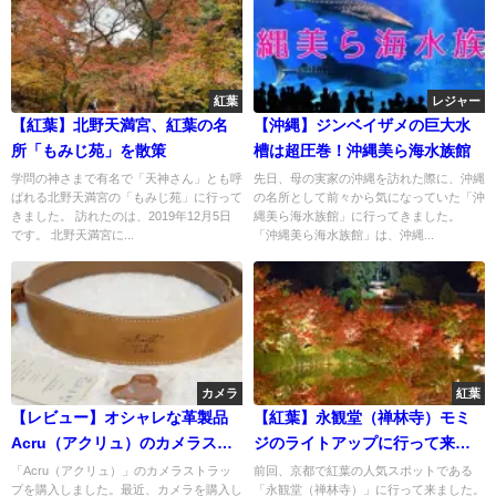
紅葉
レジャー
【紅葉】北野天満宮、紅葉の名
【沖縄】ジンベイザメの巨大水
所「もみじ苑」を散策
槽は超圧巻！沖縄美ら海水族館
学問の神さまで有名で「天神さん」とも呼
先日、母の実家の沖縄を訪れた際に、沖縄
ばれる北野天満宮の「もみじ苑」に行って
の名所として前々から気になっていた「沖
きました。 訪れたのは、2019年12月5日
縄美ら海水族館」に行ってきました。
です。 北野天満宮に...
「沖縄美ら海水族館」は、沖縄...
カメラ
紅葉
【レビュー】オシャレな革製品
【紅葉】永観堂（禅林寺）モミ
Acru（アクリュ）のカメラスト
ジのライトアップに行って来ま
ラップ「カシェ・バルジ カフェ
した！〜京都東山〜
「Acru（アクリュ）」のカメラストラッ
前回、京都で紅葉の人気スポットである
プを購入しました。最近、カメラを購入し
「永観堂（禅林寺）」に行って来ました。
オレ」