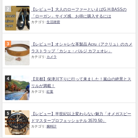
【レビュー】大人のローファーといえばG.H.BASSの
「ローガン」サイズ感、お得に購入するには
カテゴリ:
生活雑貨
【レビュー】オシャレな革製品 Acru（アクリュ）のカメ
ラストラップ「カシェ・バルジ カフェオレ」
カテゴリ:
カメラ
【京都】保津川下りに行って来ました！嵐山の絶景とス
リルが満載！
カテゴリ:
紅葉
【レビュー】半世紀以上変わらない魅力「オメガスピー
ドマスタープロフェッショナル 3570.50」
カテゴリ:
腕時計