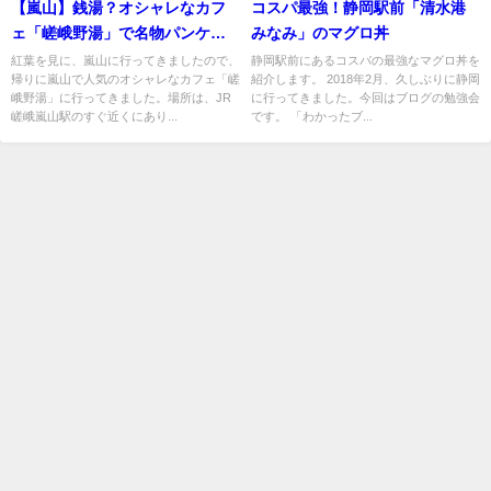
【嵐山】銭湯？オシャレなカフ
コスパ最強！静岡駅前「清水港
ェ「嵯峨野湯」で名物パンケー
みなみ」のマグロ丼
キ！
紅葉を見に、嵐山に行ってきましたので、
静岡駅前にあるコスパの最強なマグロ丼を
帰りに嵐山で人気のオシャレなカフェ「嵯
紹介します。 2018年2月、久しぶりに静岡
峨野湯」に行ってきました。場所は、JR
に行ってきました。今回はブログの勉強会
嵯峨嵐山駅のすぐ近くにあり...
です。 「わかったブ...